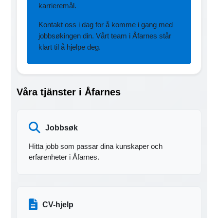
karrieremål.
Kontakt oss i dag for å komme i gang med
jobbsøkingen din. Vårt team i Åfarnes står
klart til å hjelpe deg.
Våra tjänster i Åfarnes
Jobbsøk
Hitta jobb som passar dina kunskaper och
erfarenheter i Åfarnes.
CV-hjelp