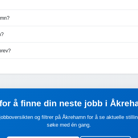
hamn?
n?
brev?
 for å finne din neste jobb i Åkre
 jobboversikten og filtrer på Åkrehamn for å se aktuelle stilli
søke med én gang.