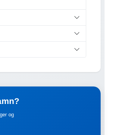
hamn?
nger og