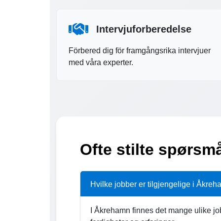
Intervjuforberedelse
Förbered dig för framgångsrika intervjuer
med våra experter.
Ofte stilte spørsm
Hvilke jobber er tilgjengelige i Åkre
I Åkrehamn finnes det mange ulike job