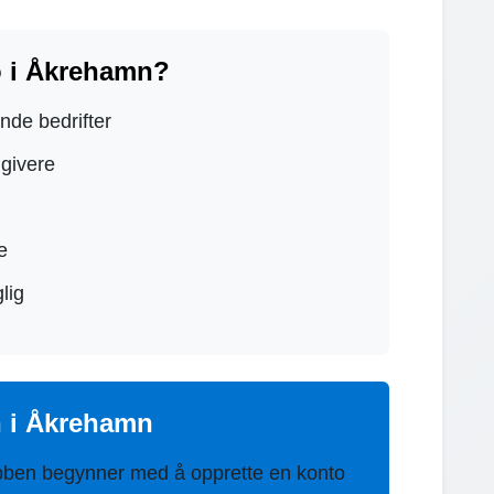
o i Åkrehamn?
ende bedrifter
dgivere
e
lig
n i Åkrehamn
bben begynner med å opprette en konto