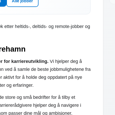
n
Alle jobber
k etter heltids-, deltids- og remote-jobber og
krehamn
for karriereutvikling.
Vi hjelper deg å
mn ved å samle de beste jobbmulighetene fra
r aktivt for å holde deg oppdatert på nye
ter og erfaringer.
store og små bedrifter for å tilby et
rriererådgivere hjelper deg å navigere i
 som passer dine mål og ambisjoner.