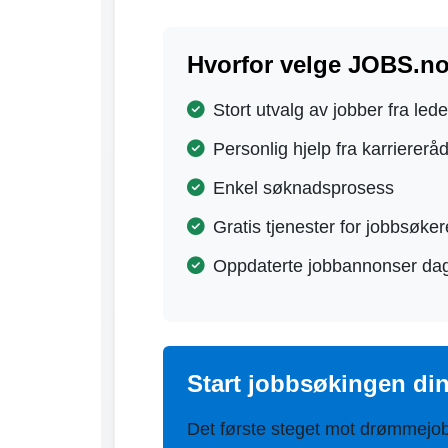
Hvorfor velge JOBS.n
Stort utvalg av jobber fra led
Personlig hjelp fra karriererå
Enkel søknadsprosess
Gratis tjenester for jobbsøker
Oppdaterte jobbannonser dag
Start jobbsøkingen di
Det første steget mot drømmejo