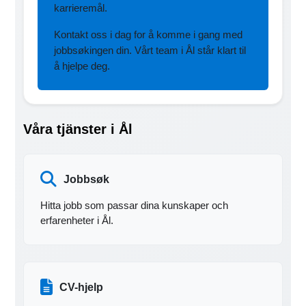
karrieremål.
Kontakt oss i dag for å komme i gang med
jobbsøkingen din. Vårt team i Ål står klart til
å hjelpe deg.
Våra tjänster i Ål
Jobbsøk
Hitta jobb som passar dina kunskaper och
erfarenheter i Ål.
CV-hjelp