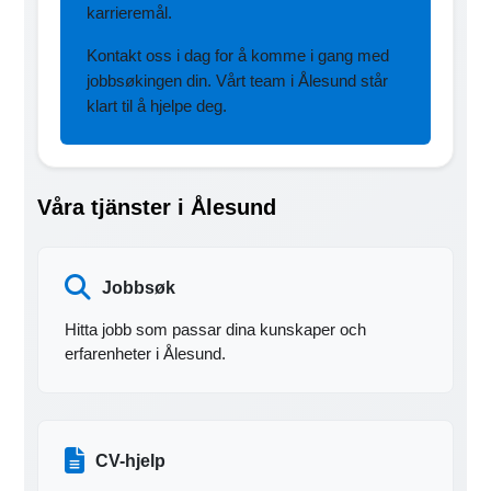
karrieremål.
Kontakt oss i dag for å komme i gang med
jobbsøkingen din. Vårt team i Ålesund står
klart til å hjelpe deg.
Våra tjänster i Ålesund
Jobbsøk
Hitta jobb som passar dina kunskaper och
erfarenheter i Ålesund.
CV-hjelp