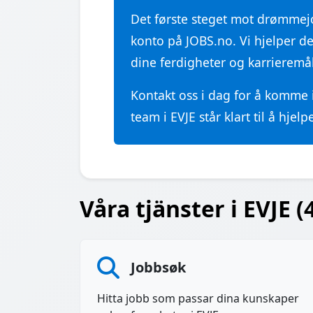
Det første steget mot drømme
konto på JOBS.no. Vi hjelper d
dine ferdigheter og karrieremål
Kontakt oss i dag for å komme
team i EVJE står klart til å hjelp
Våra tjänster i EVJE (
Jobbsøk
Hitta jobb som passar dina kunskaper