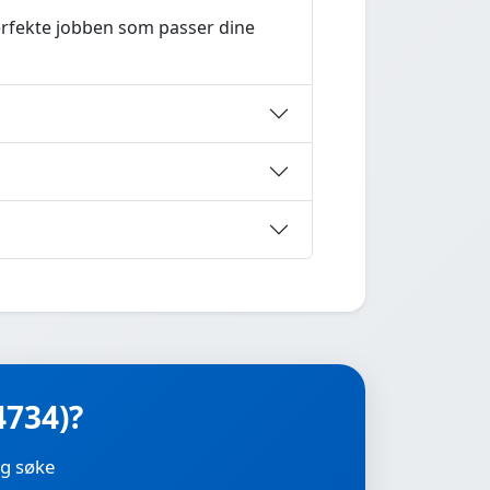
perfekte jobben som passer dine
4734)?
 og søke