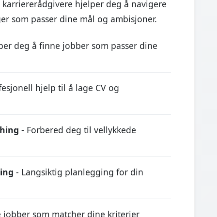
karriererådgivere hjelper deg å navigere
nger som passer dine mål og ambisjoner.
lper deg å finne jobber som passer dine
esjonell hjelp til å lage CV og
ching
- Forbered deg til vellykkede
ling
- Langsiktig planlegging for din
e jobber som matcher dine kriterier