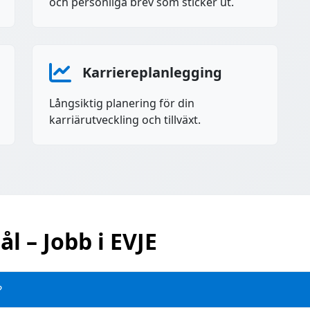
och personliga brev som sticker ut.
Karriereplanlegging
Långsiktig planering för din
karriärutveckling och tillväxt.
ål – Jobb i EVJE
?