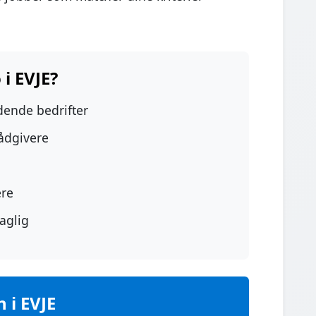
i EVJE?
edende bedrifter
rådgivere
ere
aglig
 i EVJE