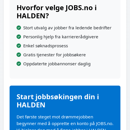
Hvorfor velge JOBS.no i
HALDEN?
Stort utvalg av jobber fra ledende bedrifter
Personlig hjelp fra karriererådgivere
Enkel søknadsprosess
Gratis tjenester for jobbsøkere
Oppdaterte jobbannonser daglig
Start jobbsøkingen din i
HALDEN
Det første steget mot drømmejobben
begynner med å opprette en konto på JOBS.no.