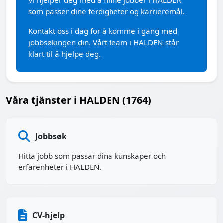
Vi hjelper deg med å finne jobber i HALDEN
som passer dine ferdigheter og karrieremål.
Kontakt oss i dag for å komme i gang med
jobbsøkingen din. Vårt team i HALDEN står
klart til å hjelpe deg.
Våra tjänster i HALDEN (1764)
Jobbsøk
Hitta jobb som passar dina kunskaper och
erfarenheter i HALDEN.
CV-hjelp