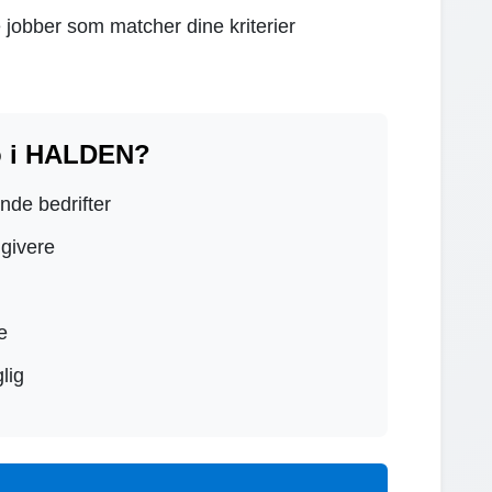
 jobber som matcher dine kriterier
o i HALDEN?
ende bedrifter
dgivere
e
lig