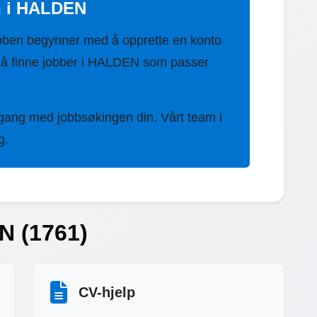
n i HALDEN
bben begynner med å opprette en konto
 å finne jobber i HALDEN som passer
 gang med jobbsøkingen din. Vårt team i
g.
N (1761)
CV-hjelp