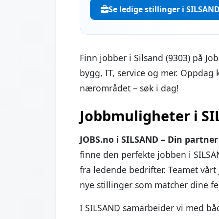
Se ledige stillinger i SILSAN
Finn jobber i Silsand (9303) på Job
bygg, IT, service og mer. Oppdag 
nærområdet – søk i dag!
Jobbmuligheter i SI
JOBS.no i SILSAND – Din partner 
finne den perfekte jobben i SILS
fra ledende bedrifter. Teamet vårt
nye stillinger som matcher dine fe
I SILSAND samarbeider vi med både