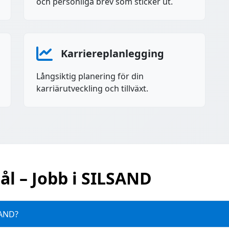
och personliga brev som sticker ut.
Karriereplanlegging
Långsiktig planering för din
karriärutveckling och tillväxt.
ål – Jobb i SILSAND
SAND?