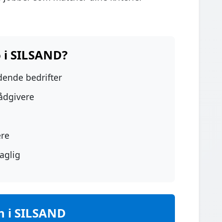
 i SILSAND?
edende bedrifter
rådgivere
ere
aglig
n i SILSAND