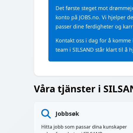
Det første steget mot drømme
konto på JOBS.no. Vi hjelper d
passer dine ferdigheter og karr
Kontakt oss i dag for å komme
team i SILSAND står klart til å 
Våra tjänster i SILSA
Jobbsøk
Hitta jobb som passar dina kunskaper