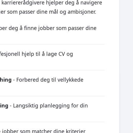
karriererådgivere hjelper deg å navigere
nger som passer dine mål og ambisjoner.
lper deg å finne jobber som passer dine
esjonell hjelp til å lage CV og
ching
- Forbered deg til vellykkede
ling
- Langsiktig planlegging for din
e jobber som matcher dine kriterier