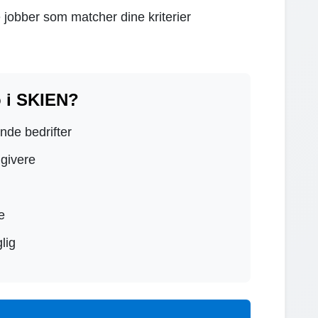
 jobber som matcher dine kriterier
 i SKIEN?
ende bedrifter
dgivere
e
lig