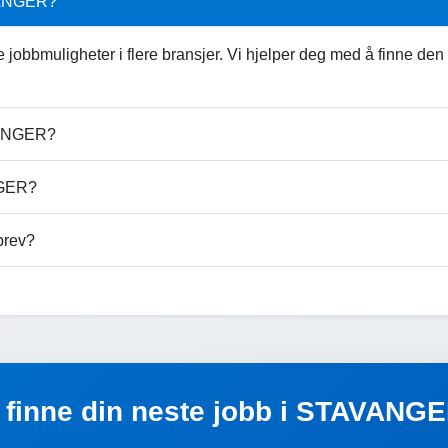
AVANGER?
obbmuligheter i flere bransjer. Vi hjelper deg med å finne den
VANGER?
ANGER?
brev?
å finne din neste jobb i STAVANG