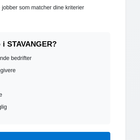
 jobber som matcher dine kriterier
o i STAVANGER?
ende bedrifter
dgivere
e
lig