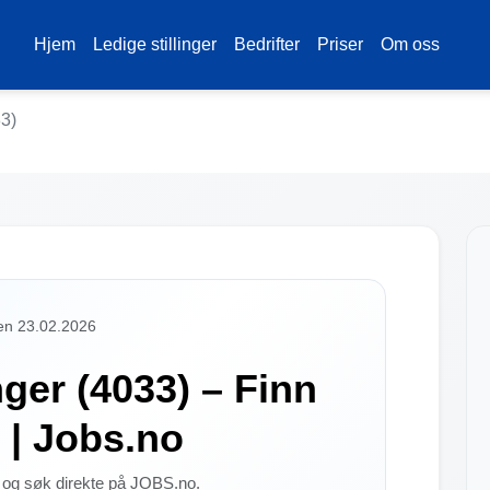
Hjem
Ledige stillinger
Bedrifter
Priser
Om oss
3)
den 23.02.2026
ger (4033) – Finn
r | Jobs.no
R og søk direkte på JOBS.no.