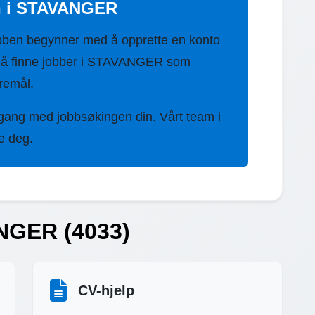
in i STAVANGER
bben begynner med å opprette en konto
d å finne jobber i STAVANGER som
eremål.
 gang med jobbsøkingen din. Vårt team i
e deg.
ANGER (4033)
CV-hjelp