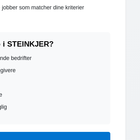
 jobber som matcher dine kriterier
o i STEINKJER?
ende bedrifter
dgivere
e
lig