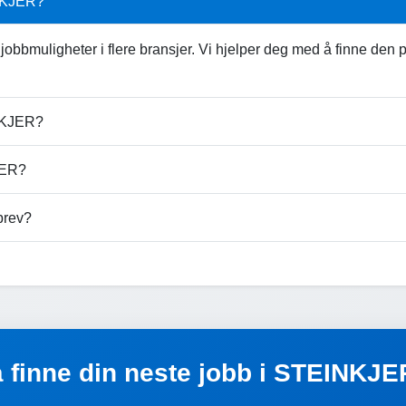
INKJER?
obbmuligheter i flere bransjer. Vi hjelper deg med å finne den 
INKJER?
KJER?
brev?
 å finne din neste jobb i STEINKJE