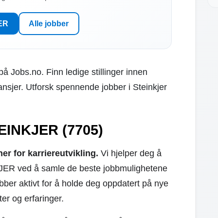
JER
Alle jobber
å Jobs.no. Finn ledige stillinger innen
ansjer. Utforsk spennende jobber i Steinkjer
TEINKJER (7705)
r for karriereutvikling.
Vi hjelper deg å
KJER ved å samle de beste jobbmulighetene
obber aktivt for å holde deg oppdatert på nye
ter og erfaringer.