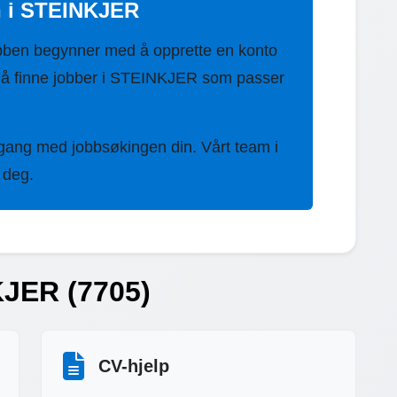
n i STEINKJER
bben begynner med å opprette en konto
 å finne jobber i STEINKJER som passer
 gang med jobbsøkingen din. Vårt team i
 deg.
KJER (7705)
CV-hjelp