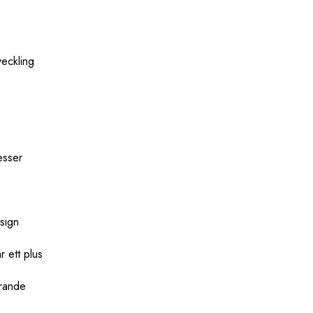
veckling
esser
sign
 ett plus
arande