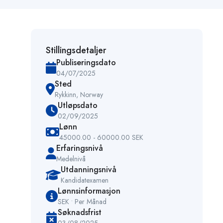
Stillingsdetaljer
Publiseringsdato
04/07/2025
Sted
Rykkinn, Norway
Utløpsdato
02/09/2025
Lønn
45000.00 - 60000.00 SEK
Erfaringsnivå
Medelnivå
Utdanningsnivå
Kandidatexamen
Lønnsinformasjon
SEK • Per Månad
Søknadsfrist