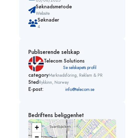
03/08/2025
Søknadsmetode
Website
Søknader
4
Publiserende selskap
Telecom Solutions
Se selskapets profil
category
Marknadsföring, Reklam & PR
Sted
Rykkinn, Norway
E-post:
info@telecom.se
Bedriftens beliggenhet
+
−