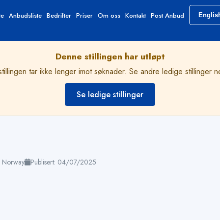
te
Anbudsliste
Bedrifter
Priser
Om oss
Kontakt
Post Anbud
Englis
Denne stillingen har utløpt
illingen tar ikke lenger imot søknader. Se andre ledige stillinger 
Se ledige stillinger
, Norway
Publisert: 04/07/2025