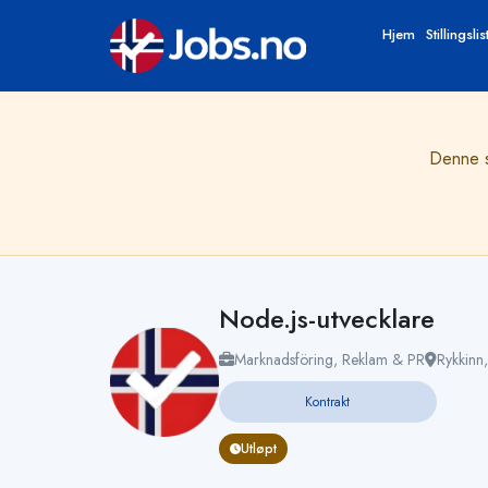
Hjem
Stillingslis
Denne st
Node.js-utvecklare
Marknadsföring, Reklam & PR
Rykkinn
Kontrakt
Utløpt