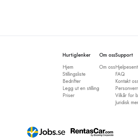
Hurtiglenker
Om oss
Support
Hjem
Om oss
Hjelpesent
Stillingsliste
FAQ
Bedrifter
Kontakt os
Legg ut en stilling
Personver
Priser
Vilkår for 
Juridisk m