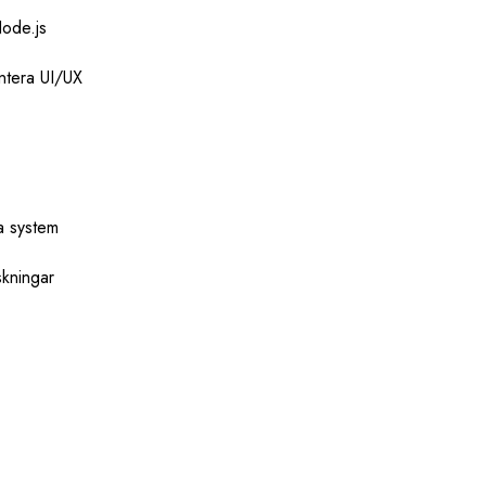
ode.js
ntera UI/UX
a system
kningar