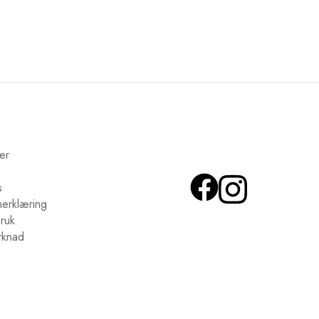
er
s
nerklæring
bruk
erknad